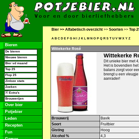
Bier >>
Alfabetisch overzicht
>>
Soorten
>>
Top 2
A
B
C
D
E
F
G
H
I
J
K
L
M
N
O
P
Q
R
S
T
U
V
W
X
Y
Z
Bieren
Wittekerke Rosé
De bieren
Wittekerke R
Nieuwe bieren
Dit unieke bier met 4
Bier vd maand
Het is bovendien het 
Top 25
balans zorgt voor e
brengt u een vleugje 
Flop 25
aanrader!
Zinloze stats
Zoeken
Extra's
Brouwerijen
Over bier
Potjebier
Leden
Brouwerij
Bavik
Soort
Fruitbier
Recepten
Gisting
Hoog
Fun
Alcohol %
4,3
Games