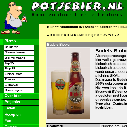
Bier >>
Alfabetisch overzicht
>>
Soorten
>>
Top 2
A
B
C
D
E
F
G
H
I
J
K
L
M
N
O
P
Q
R
S
T
U
V
W
X
Y
Z
Bieren
Budels Biobier
De bieren
Budels Biobi
Nieuwe bieren
Alcoholpercentage 
Bier vd maand
bier welke gebrouw
Top 25
biologisch geteelde
biologisch geteelde 
Flop 25
wordt gegarandeerd
Zinloze stats
stichting SKAL.
Zoeken
Daarnaast is Budel
100% gebrouwen gr
Extra's
Hiervoor heeft de 
Brouwerijen
Brouwerij BV een c
Over bier
afgesloten met haa
stroomleverancier.
Potjebier
Type glas: Conisch
koelribben.
Leden
Recepten
Fun
Brouwerij
Budelse brouwer
Games