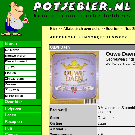
Bier >>
Alfabetisch overzicht
>>
Soorten
>>
Top 2
A
B
C
D
E
F
G
H
I
J
K
L
M
N
O
P
Q
R
S
T
U
V
W
X
Y
Z
Bieren
Ouwe Daen
De bieren
Ouwe Dae
Nieuwe bieren
Gebrouwen sinds 
Bier vd maand
werfkelders van 
Top 25
Flop 25
Zinloze stats
Zoeken
Extra's
Brouwerijen
Over bier
B.V. Utrechtse Stoombi
Potjebier
Brouwerij
Oudaen
Leden
Soort
Tarwebier
Recepten
Gisting
Laag
Fun
Alcohol %
5
Games