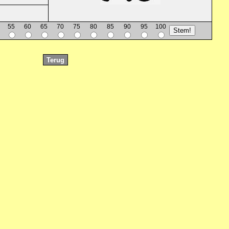
55
60
65
70
75
80
85
90
95
100