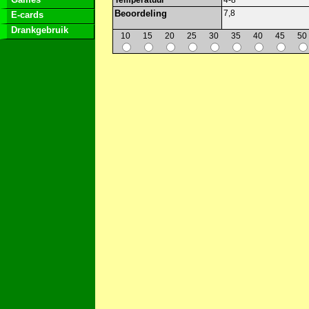
Temperatuur
4-8
Beoordeling
7,8
E-cards
Drankgebruik
10
15
20
25
30
35
40
45
50