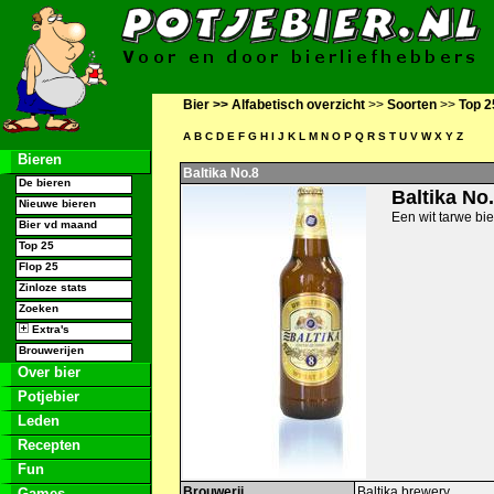
Bier >>
Alfabetisch overzicht
>>
Soorten
>>
Top 2
A
B
C
D
E
F
G
H
I
J
K
L
M
N
O
P
Q
R
S
T
U
V
W
X
Y
Z
Bieren
Baltika No.8
De bieren
Baltika No
Nieuwe bieren
Een wit tarwe bi
Bier vd maand
Top 25
Flop 25
Zinloze stats
Zoeken
Extra's
Brouwerijen
Over bier
Potjebier
Leden
Recepten
Fun
Brouwerij
Baltika brewery
Games