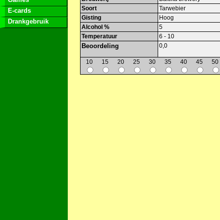
Soort
Tarwebier
E-cards
Gisting
Hoog
Drankgebruik
Alcohol %
5
Temperatuur
6 - 10
Beoordeling
0,0
10
15
20
25
30
35
40
45
50