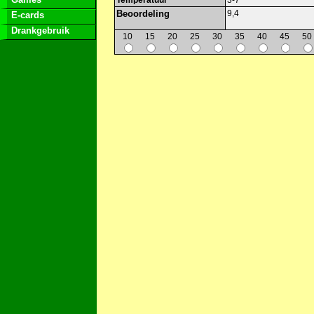
Temperatuur
3-7
Beoordeling
9,4
E-cards
Drankgebruik
10
15
20
25
30
35
40
45
50