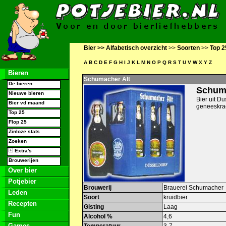
Bier >>
Alfabetisch overzicht
>>
Soorten
>>
Top 2
A
B
C
D
E
F
G
H
I
J
K
L
M
N
O
P
Q
R
S
T
U
V
W
X
Y
Z
Bieren
Schumacher Alt
De bieren
Schuma
Nieuwe bieren
Bier uit D
Bier vd maand
geneeskrac
Top 25
Flop 25
Zinloze stats
Zoeken
Extra's
Brouwerijen
Over bier
Potjebier
Brouwerij
Brauerei Schumacher
Leden
Soort
kruidbier
Recepten
Gisting
Laag
Fun
Alcohol %
4,6
Games