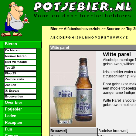
Bier >>
Alfabetisch overzicht
>>
Soorten
>>
Top 2
A
B
C
D
E
F
G
H
I
J
K
L
M
N
O
P
Q
R
S
T
U
V
W
X
Y
Z
Bieren
Witte parel
De bieren
Witte parel
Nieuwe bieren
Alcoholpercentage 5
Bier vd maand
gebrouwen, witbier:
Top 25
kristalhelder water 
Flop 25
citrusschillen° (° =
Zinloze stats
Door gebruik te mak
Zoeken
een mooie troebelig
Extra's
aangename fruitige 
Brouwerijen
Witte Parel is voor
Over bier
gebrouwen met stro
Potjebier
Leden
Recepten
Fun
Brouwerij
Budelse brouwerij
Games