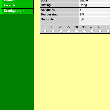
Soort
Witbier
E-cards
Gisting
Hoog
Alcohol %
5
Drankgebruik
Temperatuur
3-5
Beoordeling
6,6
10
15
20
25
30
35
40
45
50