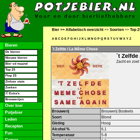
Bier >>
Alfabetisch overzicht
>>
Soorten
>>
Top 2
A
B
C
D
E
F
G
H
I
J
K
L
M
N
O
P
Q
R
S
T
U
V
W
X
Y
Z
Bieren
´t Zelfde / La Même Chose
De bieren
´t Zelfd
Nieuwe bieren
Zacht en zoet 
Bier vd maand
Top 25
Flop 25
Zinloze stats
Zoeken
Extra's
Brouwerijen
Over bier
Brouwerij
Brouwerij Bosteels
Potjebier
Soort
Blond
Leden
Gisting
Hoog
Recepten
Alcohol %
6,1
Fun
Temperatuur
5-8
Games