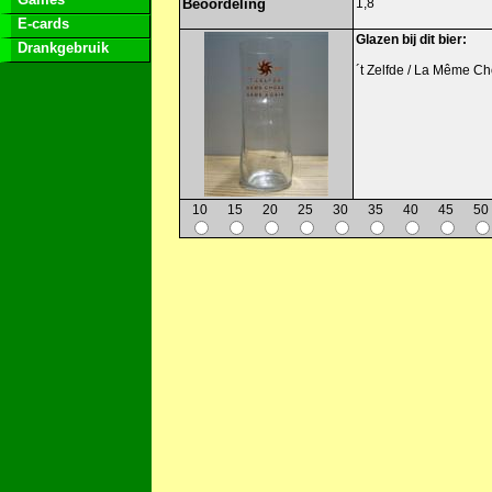
Beoordeling
1,8
E-cards
Glazen bij dit bier:
Drankgebruik
´t Zelfde / La Même C
10
15
20
25
30
35
40
45
50