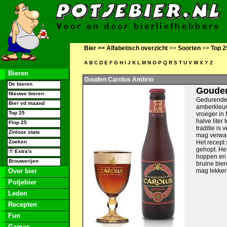
Bier >>
Alfabetisch overzicht
>>
Soorten
>>
Top 2
A
B
C
D
E
F
G
H
I
J
K
L
M
N
O
P
Q
R
S
T
U
V
W
X
Y
Z
Bieren
Gouden Carolus Ambrio
De bieren
Gouden
Nieuwe bieren
Gedurende 
Bier vd maand
amberkleur
Top 25
vroeger in
halve liter
Flop 25
traditie is
Zinloze stats
mag verwach
Zoeken
Het recept 
gehopt. Het
Extra's
hoppen en 
Brouwerijen
bruine bier
Over bier
mag lekker
Potjebier
Leden
Recepten
Fun
Games