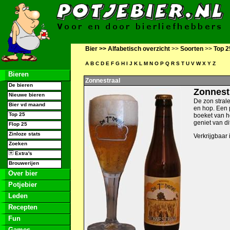
Bier >>
Alfabetisch overzicht
>>
Soorten
>>
Top 2
A
B
C
D
E
F
G
H
I
J
K
L
M
N
O
P
Q
R
S
T
U
V
W
X
Y
Z
Bieren
Zonnestraal
De bieren
Zonnest
Nieuwe bieren
De zon stral
Bier vd maand
en hop. Een p
Top 25
boeket van h
geniet van di
Flop 25
Zinloze stats
Verkrijgbaar i
Zoeken
Extra's
Brouwerijen
Over bier
Potjebier
Leden
Recepten
Fun
Games