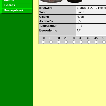
E-cards
Brouwerij
Brouwerij De 7e Heme
Drankgebruik
Soort
Blond
Gisting
Hoog
Alcohol %
6,5
Temperatuur
4 - 8
Beoordeling
4,2
10
15
20
25
30
35
40
45
50