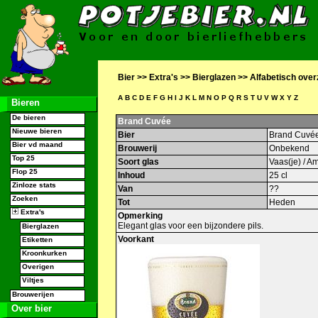
Bier
>>
Extra's
>>
Bierglazen
>>
Alfabetisch over
A
B
C
D
E
F
G
H
I
J
K
L
M
N
O
P
Q
R
S
T
U
V
W
X
Y
Z
Bieren
De bieren
Brand Cuvée
Nieuwe bieren
Bier
Brand Cuvée
Bier vd maand
Brouwerij
Onbekend
Top 25
Soort glas
Vaas(je) / 
Flop 25
Inhoud
25 cl
Zinloze stats
Van
??
Zoeken
Tot
Heden
Extra's
Opmerking
Elegant glas voor een bijzondere pils.
Bierglazen
Voorkant
Etiketten
Kroonkurken
Overigen
Viltjes
Brouwerijen
Over bier