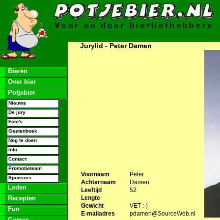
Jurylid - Peter Damen
Bieren
Over bier
Potjebier
Nieuws
De jury
Foto's
Gastenboek
Nog te doen
Info
Contact
Promotieteam
Voornaam
Peter
Sponsors
Achternaam
Damen
Leden
Leeftijd
52
Recepten
Lengte
Gewicht
VET :-)
Fun
E-mailadres
pdamen@SourceWeb.nl
Games