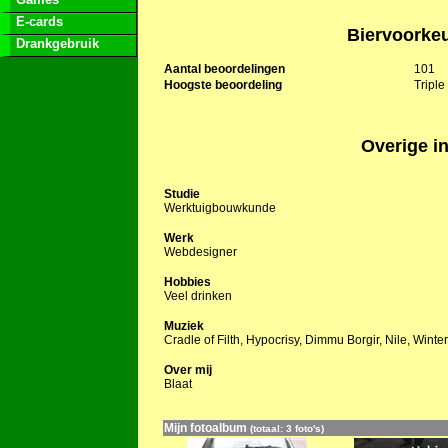
E-cards
Biervoorke
Drankgebruik
Aantal beoordelingen
101
Hoogste beoordeling
Triple
Overige in
Studie
Werktuigbouwkunde
Werk
Webdesigner
Hobbies
Veel drinken
Muziek
Cradle of Filth, Hypocrisy, Dimmu Borgir, Nile, Winter 
Over mij
Blaat
Mijn fotoalbum
(totaal: 3 foto's)