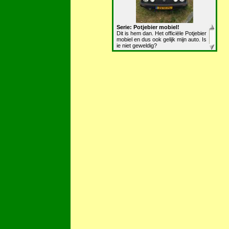
Serie: Potjebier mobiel!
Dit is hem dan. Het officiële Potjebier
mobiel en dus ook gelijk mijn auto. Is
ie niet geweldig?