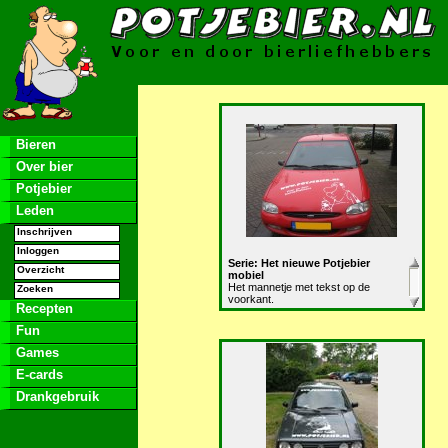
Bieren
Over bier
Potjebier
Leden
Inschrijven
Inloggen
Serie: Het nieuwe Potjebier
Overzicht
mobiel
Het mannetje met tekst op de
Zoeken
voorkant.
Recepten
Fun
Games
E-cards
Drankgebruik