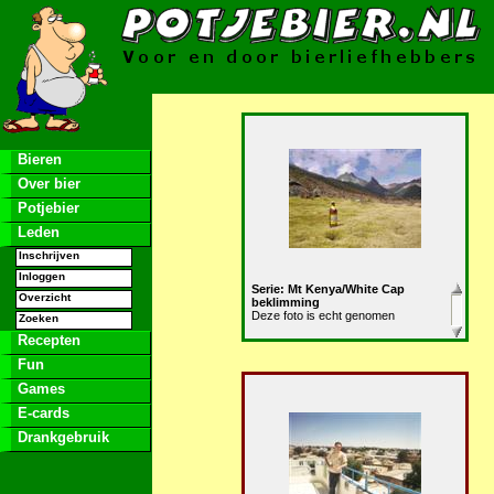
Bieren
Over bier
Potjebier
Leden
Inschrijven
Inloggen
Serie: Mt Kenya/White Cap
Overzicht
beklimming
Deze foto is echt genomen
Zoeken
Recepten
Fun
Games
E-cards
Drankgebruik