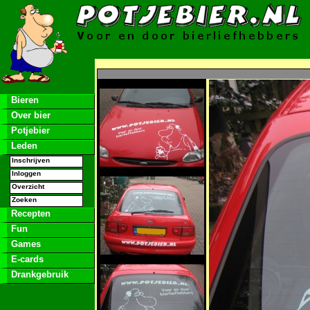
Bieren
Over bier
Potjebier
Leden
Inschrijven
Inloggen
Overzicht
Zoeken
Recepten
Fun
Games
E-cards
Drankgebruik