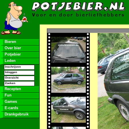
Bieren
Over bier
Potjebier
Leden
Inschrijven
Inloggen
Overzicht
Zoeken
Recepten
Fun
Games
E-cards
Drankgebruik