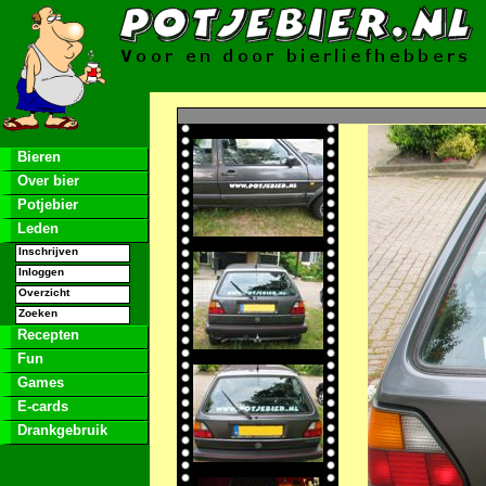
Bieren
Over bier
Potjebier
Leden
Inschrijven
Inloggen
Overzicht
Zoeken
Recepten
Fun
Games
E-cards
Drankgebruik