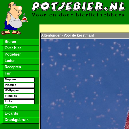
Altenburger - Voor de kerstman!
Bieren
Over bier
Potjebier
Leden
Recepten
Fun
Moppen
Plaatjes
Wallpaper
Filmpjes
Links
Games
E-cards
Drankgebruik