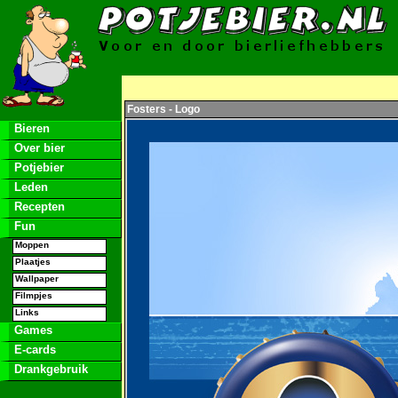
Fosters - Logo
Bieren
Over bier
Potjebier
Leden
Recepten
Fun
Moppen
Plaatjes
Wallpaper
Filmpjes
Links
Games
E-cards
Drankgebruik