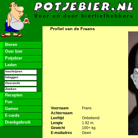
Profiel van de Fraans
Bieren
Over bier
Potjebier
Leden
Inschrijven
Inloggen
Overzicht
Zoeken
Recepten
Fun
Voornaam
Frans
Games
Achternaam
E-cards
Leeftijd
Onbekend
Drankgebruik
Lengte
1.92 m.
Gewicht
100+ kg.
E-mailadres
Geen