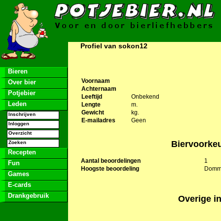
Profiel van sokon12
Bieren
Voornaam
Over bier
Achternaam
Potjebier
Leeftijd
Onbekend
Leden
Lengte
m.
Gewicht
kg.
Inschrijven
E-mailadres
Geen
Inloggen
Overzicht
Biervoorke
Zoeken
Recepten
Aantal beoordelingen
1
Fun
Hoogste beoordeling
Domme
Games
E-cards
Drankgebruik
Overige in