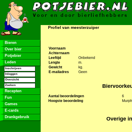
Profiel van meesterzuiper
Bieren
Voornaam
Over bier
Achternaam
Potjebier
Leeftijd
Onbekend
Leden
Lengte
m.
Gewicht
kg.
Inschrijven
E-mailadres
Geen
Inloggen
Overzicht
Biervoorke
Zoeken
Recepten
Aantal beoordelingen
6
Fun
Hoogste beoordeling
Murph
Games
E-cards
Drankgebruik
Overige in