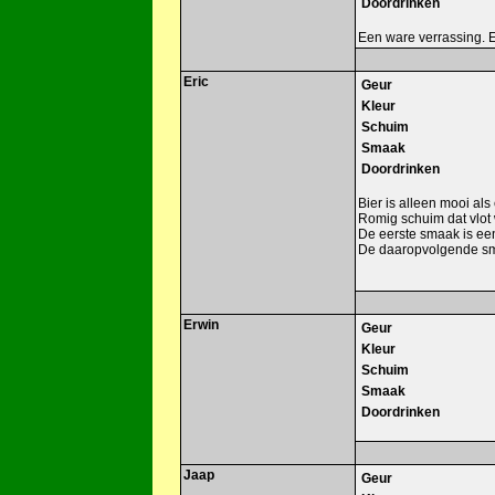
Doordrinken
Een ware verrassing. E
Eric
Geur
Kleur
Schuim
Smaak
Doordrinken
Bier is alleen mooi als e
Romig schuim dat vlot 
De eerste smaak is een
De daaropvolgende sma
Erwin
Geur
Kleur
Schuim
Smaak
Doordrinken
Jaap
Geur