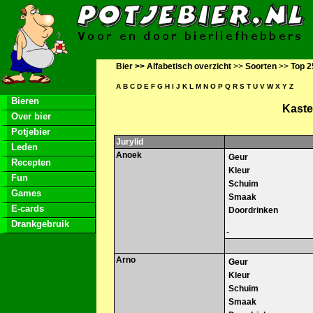
Bier >>
Alfabetisch overzicht
>>
Soorten
>>
Top 2
A
B
C
D
E
F
G
H
I
J
K
L
M
N
O
P
Q
R
S
T
U
V
W
X
Y
Z
Bieren
Kaste
Over bier
Potjebier
Jurylid
Leden
Anoek
Geur
Recepten
Kleur
Fun
Schuim
Games
Smaak
E-cards
Doordrinken
Drankgebruik
-
Arno
Geur
Kleur
Schuim
Smaak