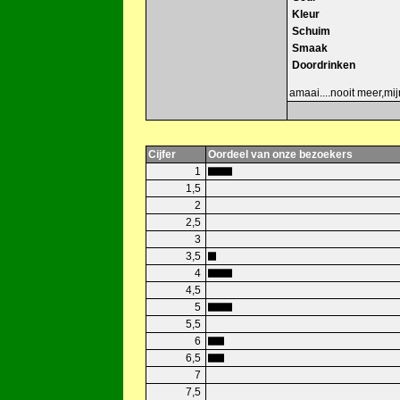
Kleur
Schuim
Smaak
Doordrinken
amaai....nooit meer,mij
Cijfer
Oordeel van onze bezoekers
1
1,5
2
2,5
3
3,5
4
4,5
5
5,5
6
6,5
7
7,5