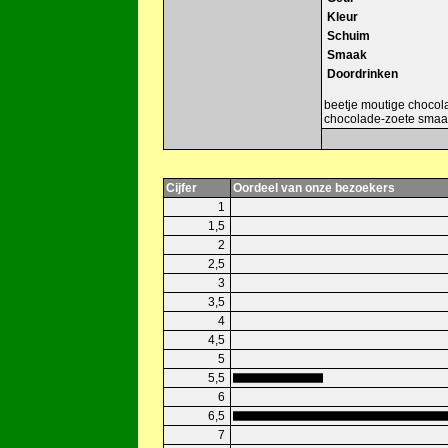
Kleur
Schuim
Smaak
Doordrinken
beetje moutige chocola
chocolade-zoete smaak. 
Cijfer
Oordeel van onze bezoekers
1
1,5
2
2,5
3
3,5
4
4,5
5
5,5
6
6,5
7