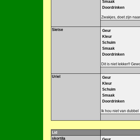
Smaak
Doordrinken
Zwakjes, doet zijn na
Sietse
Geur
Kleur
Schuim
Smaak
Doordrinken
Dit is niet lekker!! Gew
Uriel
Geur
Kleur
Schuim
Smaak
Doordrinken
Ik hou niet van dubbel
Lid
skortila
Geur