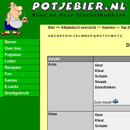
Bier >>
Alfabetisch overzicht
>>
Soorten
>>
Top 2
A
B
C
D
E
F
G
H
I
J
K
L
M
N
O
P
Q
R
S
T
U
V
W
X
Y
Z
Bieren
D
Over bier
Potjebier
Jurylid
Leden
Arno
Geur
Recepten
Kleur
Fun
Schuim
Games
Smaak
E-cards
Doordrinken
Drankgebruik
Zure meuk!
Onno
Geur
Kleur
Schuim