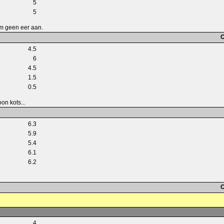
5
5
am geen eer aan.
C
4.5
6
4.5
1.5
0.5
oon kots...
6.3
5.9
5.4
6.1
6.2
C
4