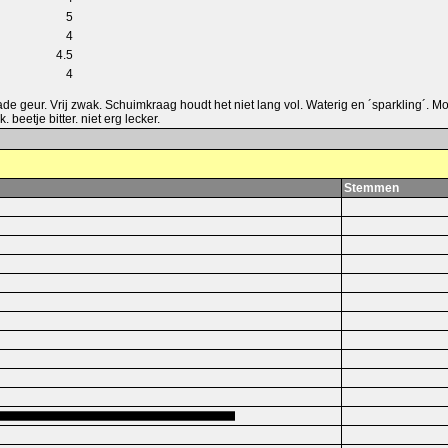
5
4
4.5
4
de geur. Vrij zwak. Schuimkraag houdt het niet lang vol. Waterig en ´sparkling´. Mo
beetje bitter. niet erg lecker.
Stemmen