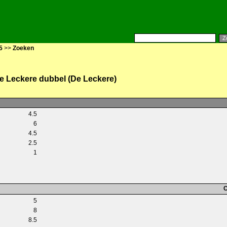
5
>>
Zoeken
e Leckere dubbel (De Leckere)
4.5
6
4.5
2.5
1
C
5
8
8.5