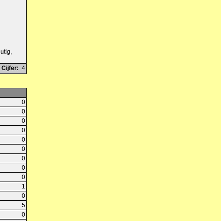
utig,
Cijfer:
4
0
0
0
0
0
0
0
0
0
1
0
5
0