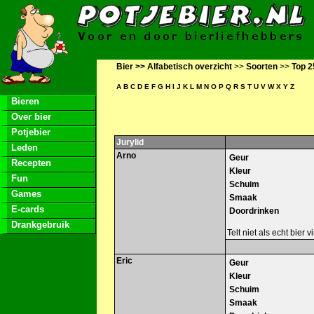
Bier >>
Alfabetisch overzicht
>>
Soorten
>>
Top 2
A
B
C
D
E
F
G
H
I
J
K
L
M
N
O
P
Q
R
S
T
U
V
W
X
Y
Z
Bieren
Over bier
Potjebier
Jurylid
Leden
Arno
Geur
Recepten
Kleur
Fun
Schuim
Games
Smaak
E-cards
Doordrinken
Drankgebruik
Telt niet als echt bier
Eric
Geur
Kleur
Schuim
Smaak