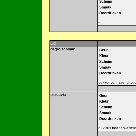
Schuim
Smaak
Doordrinken
-
Lid
degrolschman
Geur
Kleur
Schuim
Smaak
Doordrinken
Lekker verfrissend, vo
pipicavia
Geur
Kleur
Schuim
Smaak
Doordrinken
ruikt fris naar afwasmi