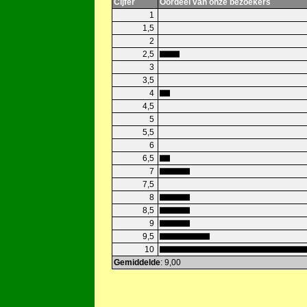
Cijfer
Oordeel van onze bezoekers
1
1,5
2
2,5
3
3,5
4
4,5
5
5,5
6
6,5
7
7,5
8
8,5
9
9,5
10
Gemiddelde
: 9,00