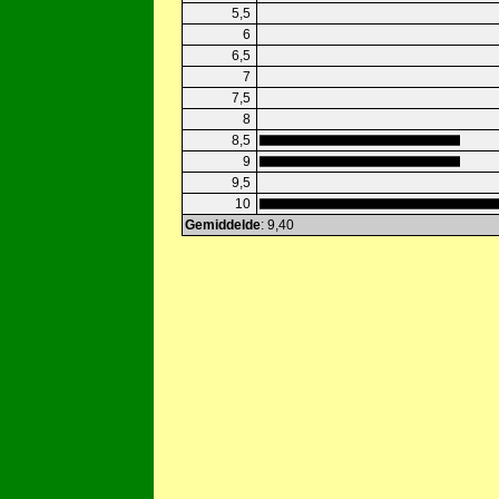
5,5
6
6,5
7
7,5
8
8,5
9
9,5
10
Gemiddelde
: 9,40