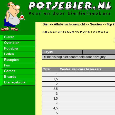
Bier >>
Alfabetisch overzicht
>>
Soorten
>>
Top 2
A
B
C
D
E
F
G
H
I
J
K
L
M
N
O
P
Q
R
S
T
U
V
W
X
Y
Z
Bieren
Over bier
Potjebier
Jurylid
Leden
Dit bier is nog niet beoordeeld door onze jury
Recepten
Fun
Cijfer
Oordeel van onze bezoekers
Games
1
E-cards
1,5
Drankgebruik
2
2,5
3
3,5
4
4,5
5