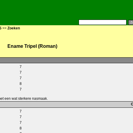
5
>>
Zoeken
Ename Tripel (Roman)
7
7
7
8
7
met een wat sterkere nasmaak.
C
7
7
7
8