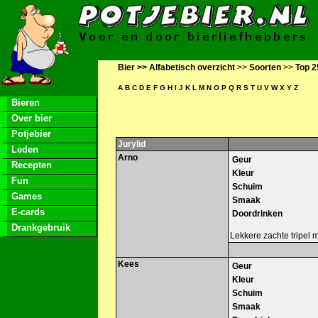
Bier >>
Alfabetisch overzicht
>>
Soorten
>>
Top 2
A
B
C
D
E
F
G
H
I
J
K
L
M
N
O
P
Q
R
S
T
U
V
W
X
Y
Z
Bieren
Over bier
Potjebier
Jurylid
Leden
Arno
Geur
Recepten
Kleur
Fun
Schuim
Games
Smaak
E-cards
Doordrinken
Drankgebruik
Lekkere zachte tripel 
Kees
Geur
Kleur
Schuim
Smaak