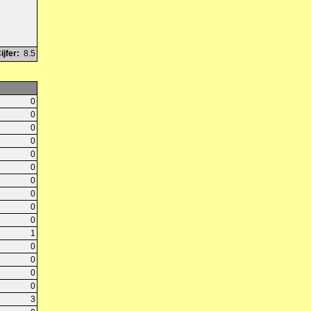
ijfer:
8.5
0
0
0
0
0
0
0
0
0
0
1
0
0
0
0
3