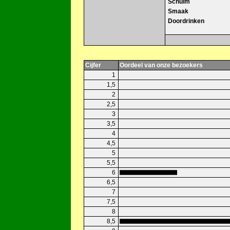
Schuim
Smaak
Doordrinken
Cijfer
Oordeel van onze bezoekers
1
1,5
2
2,5
3
3,5
4
4,5
5
5,5
6
6,5
7
7,5
8
8,5