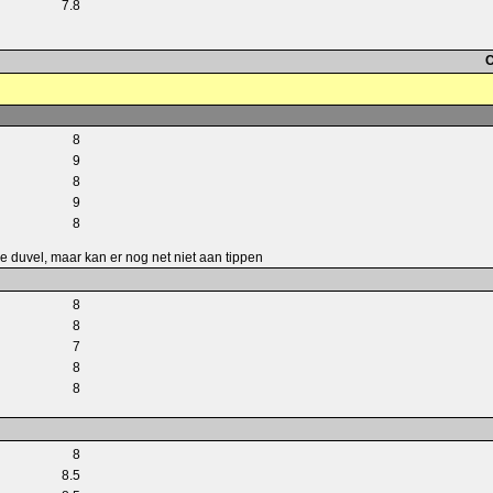
7.8
C
8
9
8
9
8
de duvel, maar kan er nog net niet aan tippen
8
8
7
8
8
8
8.5