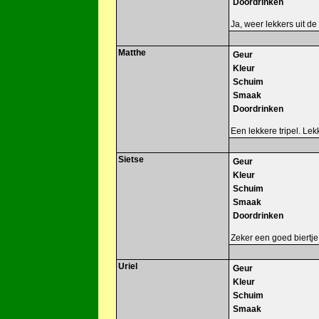
Doordrinken
Ja, weer lekkers uit de 
Matthe
Geur
Kleur
Schuim
Smaak
Doordrinken
Een lekkere tripel. Le
Sietse
Geur
Kleur
Schuim
Smaak
Doordrinken
Zeker een goed biertje
Uriel
Geur
Kleur
Schuim
Smaak