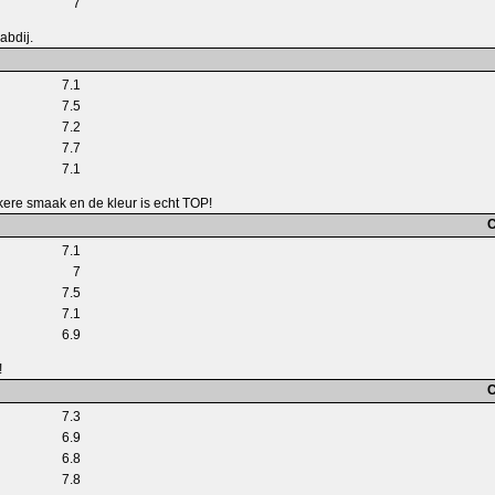
7
abdij.
7.1
7.5
7.2
7.7
7.1
kkere smaak en de kleur is echt TOP!
C
7.1
7
7.5
7.1
6.9
!
C
7.3
6.9
6.8
7.8