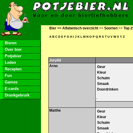
Bier >>
Alfabetisch overzicht
>>
Soorten
>>
Top 2
A
B
C
D
E
F
G
H
I
J
K
L
M
N
O
P
Q
R
S
T
U
V
W
X
Y
Z
Bieren
Over bier
Potjebier
Jurylid
Leden
Arno
Geur
Recepten
Kleur
Fun
Schuim
Games
Smaak
E-cards
Doordrinken
Drankgebruik
-
Matthe
Geur
Kleur
Schuim
Smaak