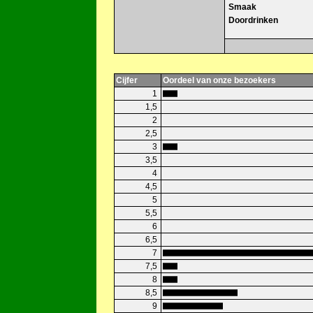
Smaak
Doordrinken
Cijfer
Oordeel van onze bezoekers
1
1,5
2
2,5
3
3,5
4
4,5
5
5,5
6
6,5
7
7,5
8
8,5
9