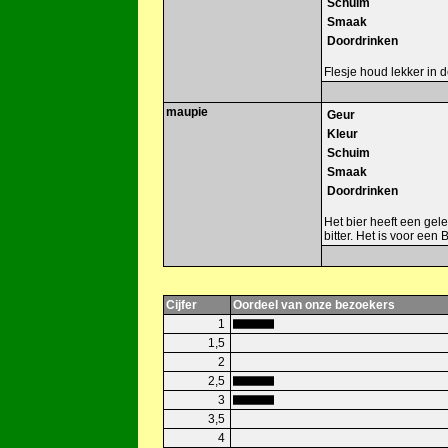
Schuim
Smaak
Doordrinken
Flesje houd lekker in 
maupie
Geur
Kleur
Schuim
Smaak
Doordrinken
Het bier heeft een gele 
bitter. Het is voor een
Cijfer
Oordeel van onze bezoekers
1
1,5
2
2,5
3
3,5
4