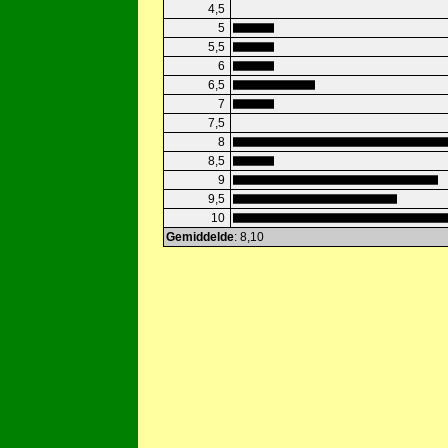
4,5
5
5,5
6
6,5
7
7,5
8
8,5
9
9,5
10
Gemiddelde
: 8,10