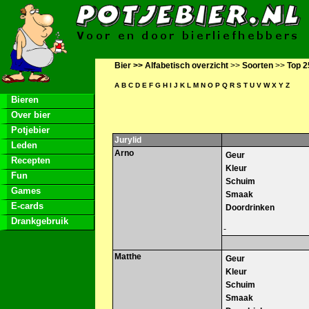
Bier >>
Alfabetisch overzicht
>>
Soorten
>>
Top 2
A
B
C
D
E
F
G
H
I
J
K
L
M
N
O
P
Q
R
S
T
U
V
W
X
Y
Z
Bieren
Over bier
Potjebier
Jurylid
Leden
Arno
Geur
Recepten
Kleur
Fun
Schuim
Games
Smaak
E-cards
Doordrinken
Drankgebruik
-
Matthe
Geur
Kleur
Schuim
Smaak