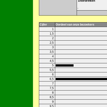
Doordrinken
-
Cijfer
Oordeel van onze bezoekers
1
1,5
2
2,5
3
3,5
4
4,5
5
5,5
6
6,5
7
7,5
8
8,5
9
9,5