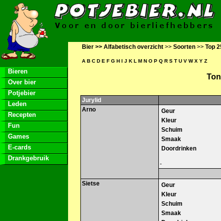
Bier >>
Alfabetisch overzicht
>>
Soorten
>>
Top 2
A
B
C
D
E
F
G
H
I
J
K
L
M
N
O
P
Q
R
S
T
U
V
W
X
Y
Z
Bieren
Ton
Over bier
Potjebier
Jurylid
Leden
Arno
Geur
Recepten
Kleur
Fun
Schuim
Games
Smaak
E-cards
Doordrinken
Drankgebruik
-
Sietse
Geur
Kleur
Schuim
Smaak