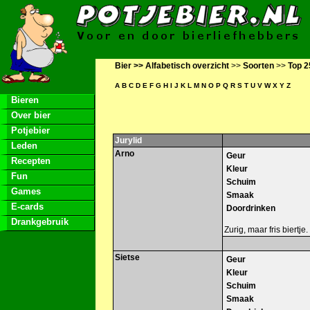
Bier >>
Alfabetisch overzicht
>>
Soorten
>>
Top 2
A
B
C
D
E
F
G
H
I
J
K
L
M
N
O
P
Q
R
S
T
U
V
W
X
Y
Z
Bieren
Over bier
Potjebier
Jurylid
Leden
Arno
Geur
Recepten
Kleur
Fun
Schuim
Games
Smaak
E-cards
Doordrinken
Drankgebruik
Zurig, maar fris biertje.
Sietse
Geur
Kleur
Schuim
Smaak