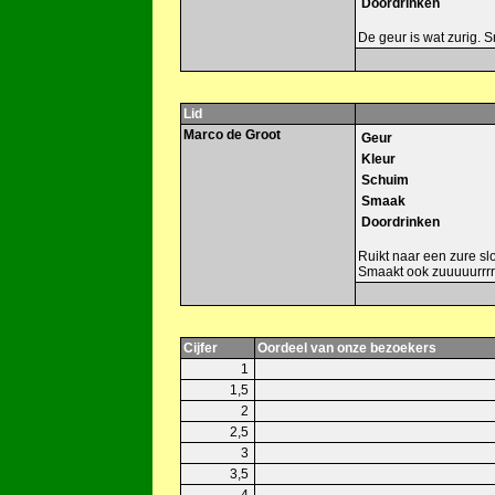
Doordrinken
De geur is wat zurig. 
Lid
Marco de Groot
Geur
Kleur
Schuim
Smaak
Doordrinken
Ruikt naar een zure slo
Smaakt ook zuuuuurrrrr
Cijfer
Oordeel van onze bezoekers
1
1,5
2
2,5
3
3,5