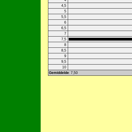
4
4,5
5
5,5
6
6,5
7
7,5
8
8,5
9
9,5
10
Gemiddelde
: 7,50