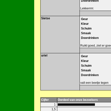
Doordrinken
Lekkerrrrr.
Sietse
Geur
Kleur
Schuim
Smaak
Doordrinken
Ruikt goed, ziet er goed 
uriel
Geur
Kleur
Schuim
Smaak
Doordrinken
valt een beetje tegen
Cijfer
Oordeel van onze bezoekers
1
1,5