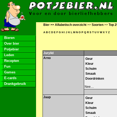
Bier >>
Alfabetisch overzicht
>>
Soorten
>>
Top 2
A
B
C
D
E
F
G
H
I
J
K
L
M
N
O
P
Q
R
S
T
U
V
W
X
Y
Z
Bieren
Over bier
Potjebier
Jurylid
Leden
Arno
Geur
Recepten
Kleur
Fun
Schuim
Games
Smaak
E-cards
Doordrinken
Drankgebruik
Nee....
Jaap
Geur
Kleur
Schuim
Smaak