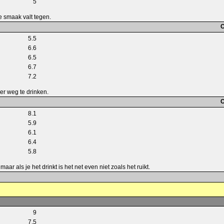
5
e smaak valt tegen.
C
5.5
6.6
6.5
6.7
7.2
er weg te drinken.
C
8.1
5.9
6.1
6.4
5.8
 maar als je het drinkt is het net even niet zoals het ruikt.
9
7.5