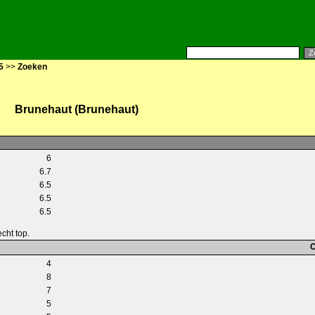
5
>>
Zoeken
Brunehaut (Brunehaut)
6
6.7
6.5
6.5
6.5
echt top.
C
4
8
7
5