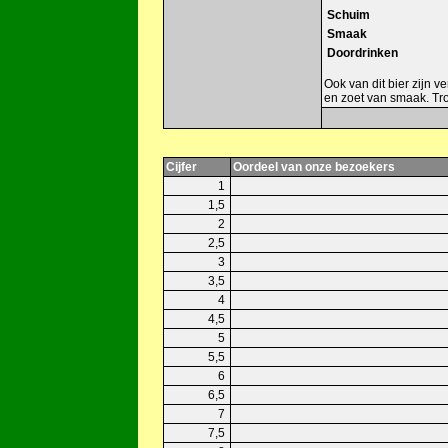
Schuim
Smaak
Doordrinken
Ook van dit bier zijn v
en zoet van smaak. Tr
Cijfer
Oordeel van onze bezoekers
1
1,5
2
2,5
3
3,5
4
4,5
5
5,5
6
6,5
7
7,5