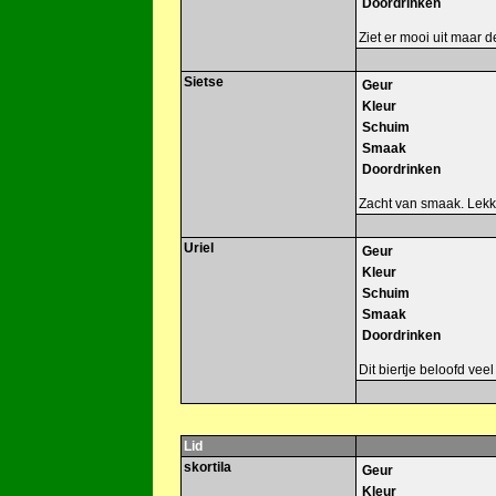
Doordrinken
Ziet er mooi uit maar d
Sietse
Geur
Kleur
Schuim
Smaak
Doordrinken
Zacht van smaak. Lekk
Uriel
Geur
Kleur
Schuim
Smaak
Doordrinken
Dit biertje beloofd veel
Lid
skortila
Geur
Kleur