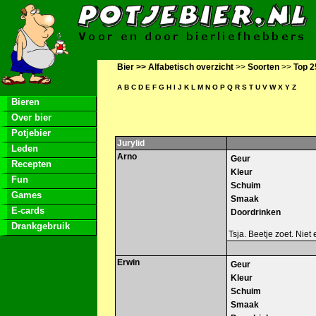
Bier >>
Alfabetisch overzicht
>>
Soorten
>>
Top 2
A
B
C
D
E
F
G
H
I
J
K
L
M
N
O
P
Q
R
S
T
U
V
W
X
Y
Z
Bieren
Over bier
Potjebier
Jurylid
Leden
Arno
Geur
Recepten
Kleur
Fun
Schuim
Games
Smaak
E-cards
Doordrinken
Drankgebruik
Tsja. Beetje zoet. Niet 
Erwin
Geur
Kleur
Schuim
Smaak