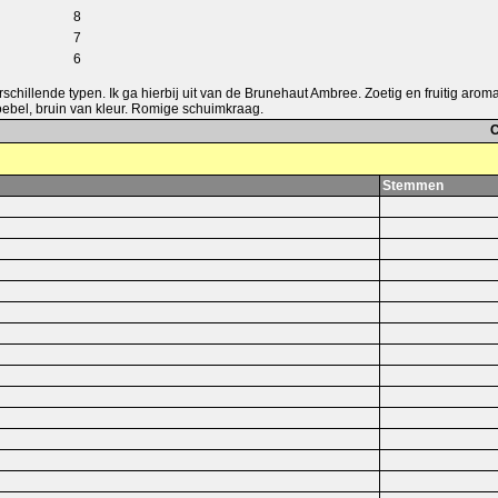
8
7
6
erschillende typen. Ik ga hierbij uit van de Brunehaut Ambree. Zoetig en fruitig arom
oebel, bruin van kleur. Romige schuimkraag.
C
Stemmen