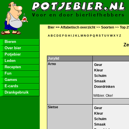
Bier >>
Alfabetisch overzicht
>>
Soorten
>>
Top 2
A
B
C
D
E
F
G
H
I
J
K
L
M
N
O
P
Q
R
S
T
U
V
W
X
Y
Z
Bieren
Ze
Over bier
Potjebier
Jurylid
Leden
Arno
Geur
Recepten
Kleur
Fun
Schuim
Games
Smaak
E-cards
Doordrinken
Drankgebruik
Witbier. Oke!
Sietse
Geur
Kleur
Schuim
Smaak