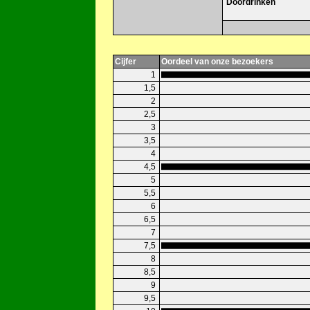
Doordrinken
Cijfer
Oordeel van onze bezoekers
1
1,5
2
2,5
3
3,5
4
4,5
5
5,5
6
6,5
7
7,5
8
8,5
9
9,5