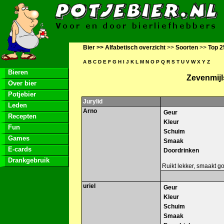
Bier >>
Alfabetisch overzicht
>>
Soorten
>>
Top 2
A
B
C
D
E
F
G
H
I
J
K
L
M
N
O
P
Q
R
S
T
U
V
W
X
Y
Z
Bieren
Zevenmijl
Over bier
Potjebier
Jurylid
Leden
Arno
Geur
Recepten
Kleur
Fun
Schuim
Games
Smaak
E-cards
Doordrinken
Drankgebruik
Ruikt lekker, smaakt go
uriel
Geur
Kleur
Schuim
Smaak