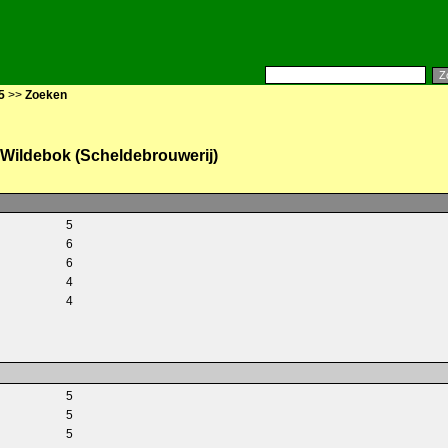
5
>>
Zoeken
Wildebok (Scheldebrouwerij)
5
6
6
4
4
5
5
5