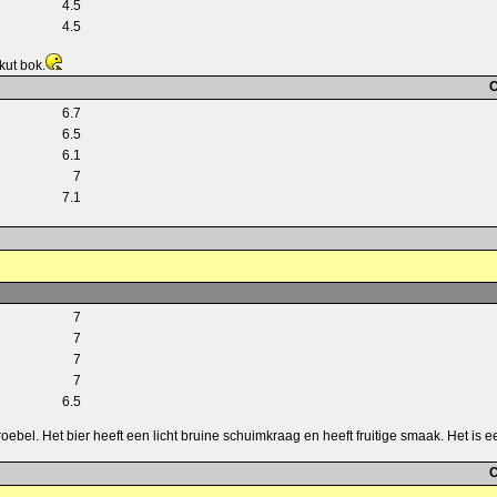
4.5
4.5
kut bok.
C
6.7
6.5
6.1
7
7.1
7
7
7
7
6.5
 troebel. Het bier heeft een licht bruine schuimkraag en heeft fruitige smaak. Het is e
C