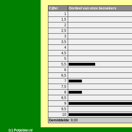
Cijfer
Oordeel van onze bezoekers
1
1,5
2
2,5
3
3,5
4
4,5
5
5,5
6
6,5
7
7,5
8
8,5
9
9,5
10
Gemiddelde
: 9,00
(c) Potjebier.nl