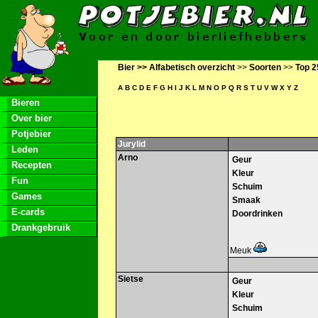
Bier >>
Alfabetisch overzicht
>>
Soorten
>>
Top 2
A
B
C
D
E
F
G
H
I
J
K
L
M
N
O
P
Q
R
S
T
U
V
W
X
Y
Z
Bieren
Over bier
Potjebier
Jurylid
Leden
Arno
Geur
Recepten
Kleur
Fun
Schuim
Games
Smaak
E-cards
Doordrinken
Drankgebruik
Meuk
Sietse
Geur
Kleur
Schuim