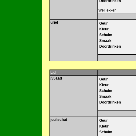
Doordrinken
Wel lekker.
uriel
Geur
Kleur
Schuim
Smaak
Doordrinken
Lid
j55aad
Geur
Kleur
Schuim
Smaak
Doordrinken
juul schut
Geur
Kleur
Schuim