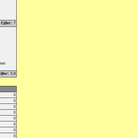
Cijfer:
7
amel
ijfer:
5.9
0
0
0
0
0
0
0
0