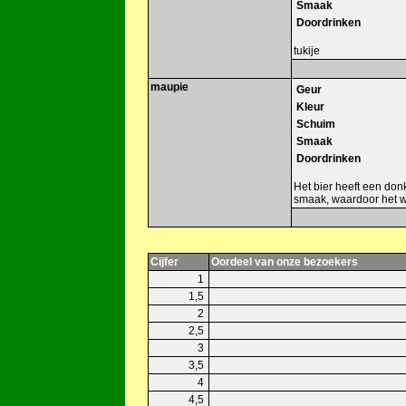
Smaak
Doordrinken
tukije
maupie
Geur
Kleur
Schuim
Smaak
Doordrinken
Het bier heeft een donk
smaak, waardoor het w
Cijfer
Oordeel van onze bezoekers
1
1,5
2
2,5
3
3,5
4
4,5