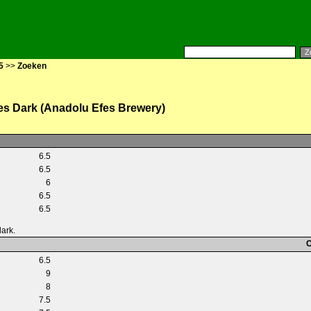
5
>>
Zoeken
es Dark (Anadolu Efes Brewery)
6.5
6.5
6
6.5
6.5
dark.
C
6.5
9
8
7.5