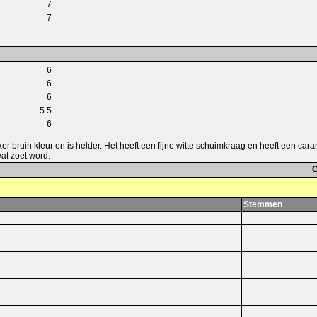
7
7
6
6
6
5.5
6
er bruin kleur en is helder. Het heeft een fijne witte schuimkraag en heeft een car
at zoet word.
C
Stemmen