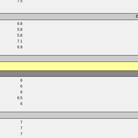
7.5
C
6.8
5.8
5.8
7.1
6.9
6
6
6
6.5
6
7
7
7