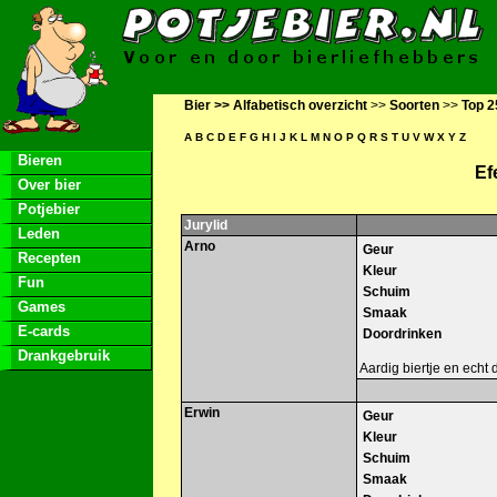
Bier >>
Alfabetisch overzicht
>>
Soorten
>>
Top 2
A
B
C
D
E
F
G
H
I
J
K
L
M
N
O
P
Q
R
S
T
U
V
W
X
Y
Z
Bieren
Ef
Over bier
Potjebier
Jurylid
Leden
Arno
Geur
Recepten
Kleur
Fun
Schuim
Games
Smaak
E-cards
Doordrinken
Drankgebruik
Aardig biertje en echt 
Erwin
Geur
Kleur
Schuim
Smaak