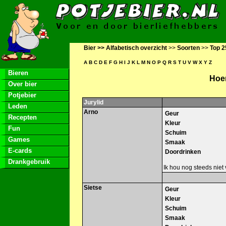
Bier >>
Alfabetisch overzicht
>>
Soorten
>>
Top 2
A
B
C
D
E
F
G
H
I
J
K
L
M
N
O
P
Q
R
S
T
U
V
W
X
Y
Z
Bieren
Hoen
Over bier
Potjebier
Jurylid
Leden
Arno
Geur
Recepten
Kleur
Fun
Schuim
Games
Smaak
E-cards
Doordrinken
Drankgebruik
Ik hou nog steeds niet
Sietse
Geur
Kleur
Schuim
Smaak