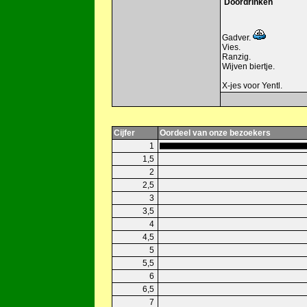
Doordrinken
Gadver.
Vies.
Ranzig.
Wijven biertje.
X-jes voor Yentl.
Cijfer
Oordeel van onze bezoekers
1
1,5
2
2,5
3
3,5
4
4,5
5
5,5
6
6,5
7