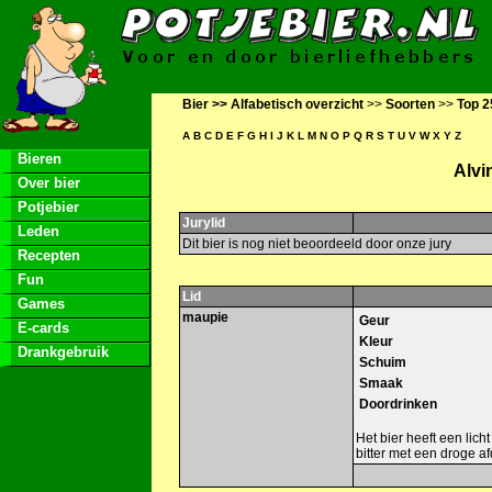
Bier >>
Alfabetisch overzicht
>>
Soorten
>>
Top 2
A
B
C
D
E
F
G
H
I
J
K
L
M
N
O
P
Q
R
S
T
U
V
W
X
Y
Z
Bieren
Alvi
Over bier
Potjebier
Jurylid
Leden
Dit bier is nog niet beoordeeld door onze jury
Recepten
Fun
Lid
Games
maupie
Geur
E-cards
Kleur
Drankgebruik
Schuim
Smaak
Doordrinken
Het bier heeft een lich
bitter met een droge a