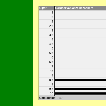
Cijfer
Oordeel van onze bezoekers
1
1,5
2
2,5
3
3,5
4
4,5
5
5,5
6
6,5
7
7,5
8
8,5
9
9,5
10
Gemiddelde
: 9,40