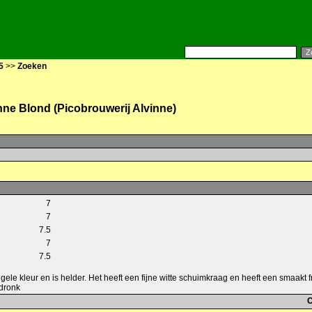
5
>>
Zoeken
nne Blond (Picobrouwerij Alvinne)
7
7
7.5
7
7.5
t gele kleur en is helder. Het heeft een fijne witte schuimkraag en heeft een smaakt fr
fdronk
C