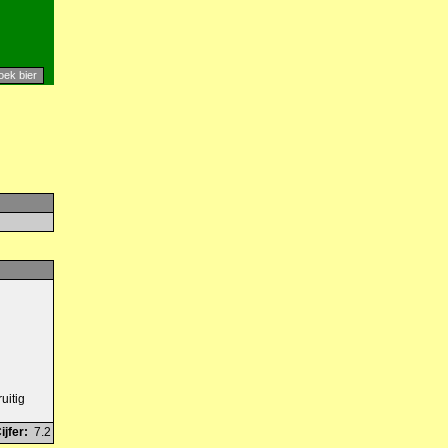
uitig
ijfer:
7.2