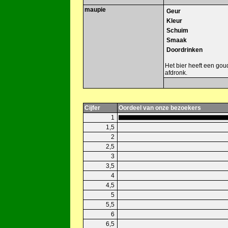
maupie
Geur
Kleur
Schuim
Smaak
Doordrinken
Het bier heeft een goud
afdronk.
Cijfer
Oordeel van onze bezoekers
1
1,5
2
2,5
3
3,5
4
4,5
5
5,5
6
6,5