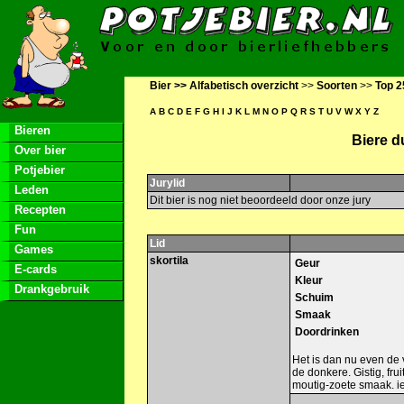
Bier >>
Alfabetisch overzicht
>>
Soorten
>>
Top 2
A
B
C
D
E
F
G
H
I
J
K
L
M
N
O
P
Q
R
S
T
U
V
W
X
Y
Z
Bieren
Biere d
Over bier
Potjebier
Jurylid
Leden
Dit bier is nog niet beoordeeld door onze jury
Recepten
Fun
Lid
Games
skortila
Geur
E-cards
Kleur
Drankgebruik
Schuim
Smaak
Doordrinken
Het is dan nu even de v
de donkere. Gistig, fru
moutig-zoete smaak. ie