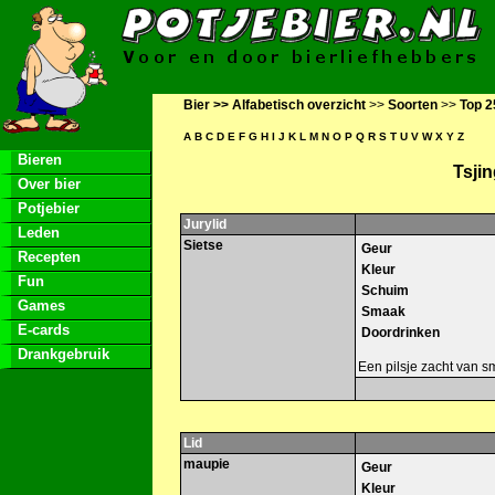
Bier >>
Alfabetisch overzicht
>>
Soorten
>>
Top 2
A
B
C
D
E
F
G
H
I
J
K
L
M
N
O
P
Q
R
S
T
U
V
W
X
Y
Z
Bieren
Tsji
Over bier
Potjebier
Jurylid
Leden
Sietse
Geur
Recepten
Kleur
Fun
Schuim
Games
Smaak
E-cards
Doordrinken
Drankgebruik
Een pilsje zacht van sma
Lid
maupie
Geur
Kleur