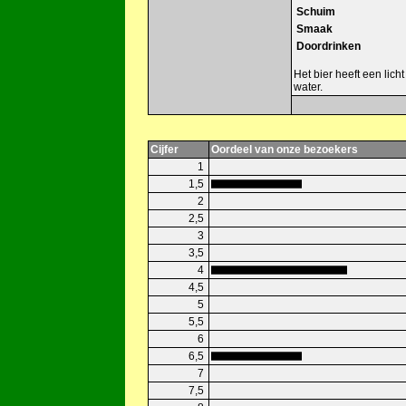
Schuim
Smaak
Doordrinken
Het bier heeft een lich
water.
Cijfer
Oordeel van onze bezoekers
1
1,5
2
2,5
3
3,5
4
4,5
5
5,5
6
6,5
7
7,5