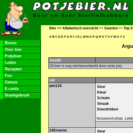
Bier >>
Alfabetisch overzicht
>>
Soorten
>>
Top 2
A
B
C
D
E
F
G
H
I
J
K
L
M
N
O
P
Q
R
S
T
U
V
W
X
Y
Z
Bieren
Argu
Over bier
Potjebier
Jurylid
Leden
Dit bier is nog niet beoordeeld door onze jury
Recepten
Fun
Lid
Games
piet126
Geur
E-cards
Kleur
Drankgebruik
Schuim
Smaak
Doordrinken
Verassend pilsje. Lekke
24Ernesto
Geur