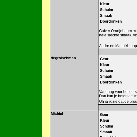
Kleur
Schuim
Smaak
Doordrinken
Gatver Oranjeboom maar
hele slechte smaak. Als
André en Manuél koop 
degrolschman
Geur
Kleur
Schuim
Smaak
Doordrinken
Vandaag voor het eerst 
Dan kun je beter iets 
Oh ja ik zie dat de br
Michiel
Geur
Kleur
Schuim
Smaak