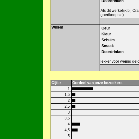
Doordrinken
Als dit werkelijk bij O
goedkoopste)...
Willem
Geur
Kleur
Schuim
Smaak
Doordrinken
lekker voor weinig gel
Cijfer
Oordeel van onze bezoekers
1
1,5
2
2,5
3
3,5
4
4,5
5