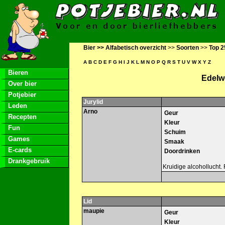
Bier >>
Alfabetisch overzicht
>>
Soorten
>>
Top 2
A
B
C
D
E
F
G
H
I
J
K
L
M
N
O
P
Q
R
S
T
U
V
W
X
Y
Z
Bieren
Edelw
Over bier
Potjebier
Jurylid
Leden
Arno
Geur
Recepten
Kleur
Fun
Schuim
Games
Smaak
E-cards
Doordrinken
Drankgebruik
Kruidige alcohollucht.
Lid
maupie
Geur
Kleur