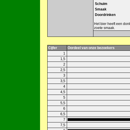
Schuim
Smaak
Doordrinken
Het bier heeft een donk
zoete smaak.
Cijfer
Oordeel van onze bezoekers
1
1,5
2
2,5
3
3,5
4
4,5
5
5,5
6
6,5
7
7,5