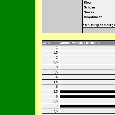
Kleur
Schuim
Smaak
Doordrinken
Sterk fruitig en mouti
Cijfer
Oordeel van onze bezoekers
1
1,5
2
2,5
3
3,5
4
4,5
5
5,5
6
6,5
7
7,5