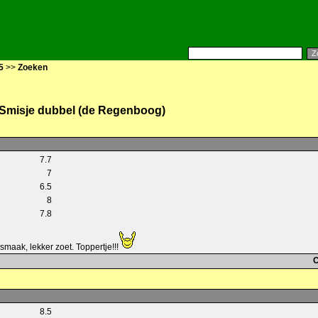
5
>>
Zoeken
t Smisje dubbel (de Regenboog)
7.7
7
6.5
8
7.8
 smaak, lekker zoet. Toppertje!!!
C
8.5