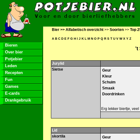
Bier >>
Alfabetisch overzicht
>>
Soorten
>>
Top 2
A
B
C
D
E
F
G
H
I
J
K
L
M
N
O
P
Q
R
S
T
U
V
W
X
Y
Z
Bieren
'
Over bier
Potjebier
Jurylid
Leden
Sietse
Geur
Recepten
Kleur
Fun
Schuim
Games
Smaak
E-cards
Doordrinken
Drankgebruik
Erg lekker biertje, veel
Lid
skortila
Geur