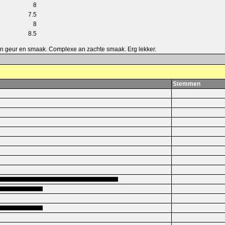
8
7.5
8
8.5
g in geur en smaak. Complexe an zachte smaak. Erg lekker.
Stemmen