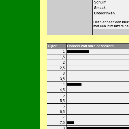
Schuim
Smaak
Doordrinken
Het bier heeft een blek
met een lciht bittere 
Cijfer
Oordeel van onze bezoekers
1
1,5
2
2,5
3
3,5
4
4,5
5
5,5
6
6,5
7
7,5
8