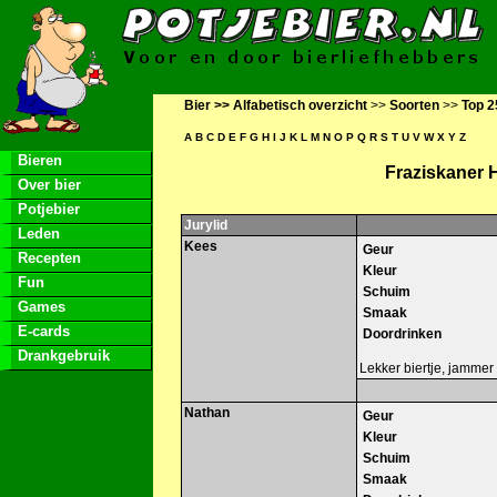
Bier >>
Alfabetisch overzicht
>>
Soorten
>>
Top 2
A
B
C
D
E
F
G
H
I
J
K
L
M
N
O
P
Q
R
S
T
U
V
W
X
Y
Z
Bieren
Fraziskaner 
Over bier
Potjebier
Jurylid
Leden
Kees
Geur
Recepten
Kleur
Fun
Schuim
Games
Smaak
E-cards
Doordrinken
Drankgebruik
Lekker biertje, jammer
Nathan
Geur
Kleur
Schuim
Smaak