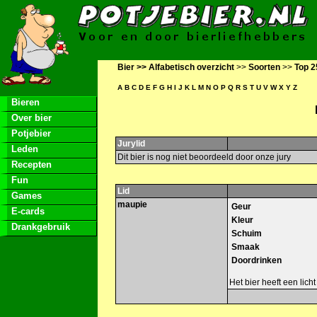
Bier >>
Alfabetisch overzicht
>>
Soorten
>>
Top 2
A
B
C
D
E
F
G
H
I
J
K
L
M
N
O
P
Q
R
S
T
U
V
W
X
Y
Z
Bieren
Over bier
Potjebier
Jurylid
Leden
Dit bier is nog niet beoordeeld door onze jury
Recepten
Fun
Lid
Games
maupie
Geur
E-cards
Kleur
Drankgebruik
Schuim
Smaak
Doordrinken
Het bier heeft een licht