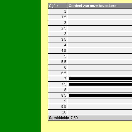
Cijfer
Oordeel van onze bezoekers
1
1,5
2
2,5
3
3,5
4
4,5
5
5,5
6
6,5
7
7,5
8
8,5
9
9,5
10
Gemiddelde
: 7,50