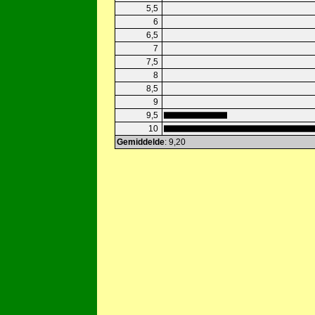
5,5
6
6,5
7
7,5
8
8,5
9
9,5
10
Gemiddelde
: 9,20