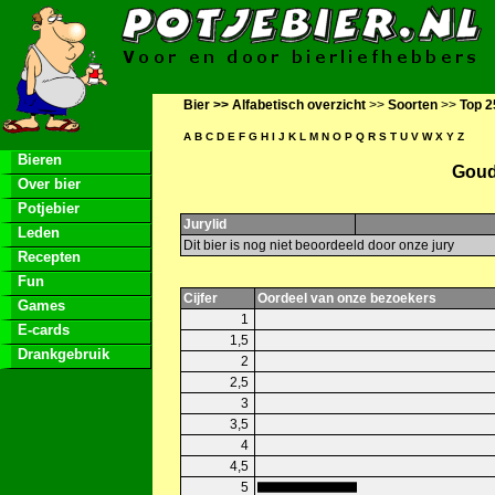
Bier >>
Alfabetisch overzicht
>>
Soorten
>>
Top 2
A
B
C
D
E
F
G
H
I
J
K
L
M
N
O
P
Q
R
S
T
U
V
W
X
Y
Z
Bieren
Goud
Over bier
Potjebier
Jurylid
Leden
Dit bier is nog niet beoordeeld door onze jury
Recepten
Fun
Cijfer
Oordeel van onze bezoekers
Games
1
E-cards
1,5
Drankgebruik
2
2,5
3
3,5
4
4,5
5