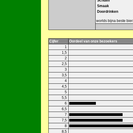
Schuim
Smaak
Doordrinken
worlds bijna beste bier
Cijfer
Oordeel van onze bezoekers
1
1,5
2
2,5
3
3,5
4
4,5
5
5,5
6
6,5
7
7,5
8
8,5