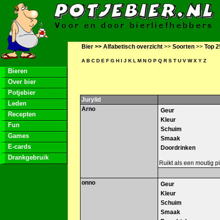
Bier >>
Alfabetisch overzicht
>>
Soorten
>>
Top 2
A
B
C
D
E
F
G
H
I
J
K
L
M
N
O
P
Q
R
S
T
U
V
W
X
Y
Z
Bieren
Over bier
Potjebier
Jurylid
Leden
Arno
Geur
Recepten
Kleur
Fun
Schuim
Games
Smaak
E-cards
Doordrinken
Drankgebruik
Ruikt als een moutig pi
onno
Geur
Kleur
Schuim
Smaak