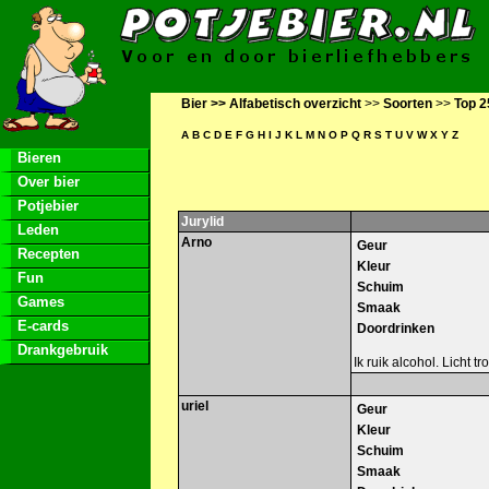
Bier >>
Alfabetisch overzicht
>>
Soorten
>>
Top 2
A
B
C
D
E
F
G
H
I
J
K
L
M
N
O
P
Q
R
S
T
U
V
W
X
Y
Z
Bieren
Over bier
Potjebier
Jurylid
Leden
Arno
Geur
Recepten
Kleur
Fun
Schuim
Games
Smaak
E-cards
Doordrinken
Drankgebruik
Ik ruik alcohol. Licht 
uriel
Geur
Kleur
Schuim
Smaak