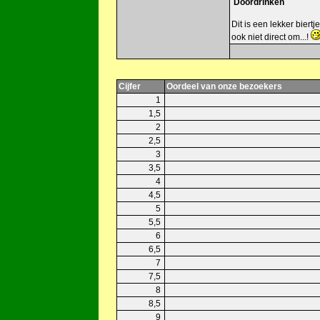
Doordrinken
Dit is een lekker biert
ook niet direct om...!
Cijfer
Oordeel van onze bezoekers
1
1,5
2
2,5
3
3,5
4
4,5
5
5,5
6
6,5
7
7,5
8
8,5
9