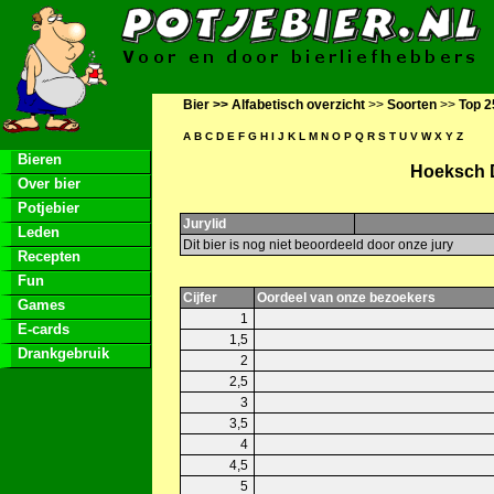
Bier >>
Alfabetisch overzicht
>>
Soorten
>>
Top 2
A
B
C
D
E
F
G
H
I
J
K
L
M
N
O
P
Q
R
S
T
U
V
W
X
Y
Z
Bieren
Hoeksch D
Over bier
Potjebier
Jurylid
Leden
Dit bier is nog niet beoordeeld door onze jury
Recepten
Fun
Cijfer
Oordeel van onze bezoekers
Games
1
E-cards
1,5
Drankgebruik
2
2,5
3
3,5
4
4,5
5