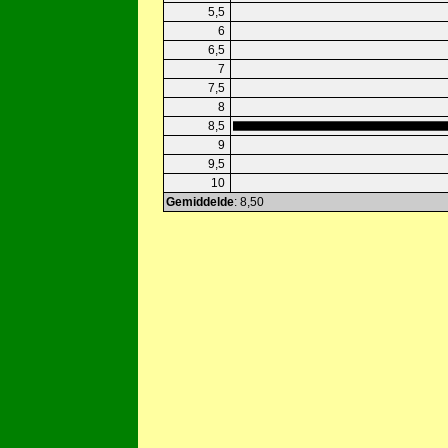
5,5
6
6,5
7
7,5
8
8,5
9
9,5
10
Gemiddelde
: 8,50