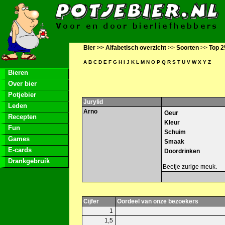
Bier >>
Alfabetisch overzicht
>>
Soorten
>>
Top 2
A
B
C
D
E
F
G
H
I
J
K
L
M
N
O
P
Q
R
S
T
U
V
W
X
Y
Z
Bieren
Over bier
Potjebier
Jurylid
Leden
Arno
Geur
Recepten
Kleur
Fun
Schuim
Games
Smaak
E-cards
Doordrinken
Drankgebruik
Beetje zurige meuk.
Cijfer
Oordeel van onze bezoekers
1
1,5