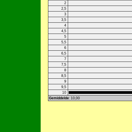
2
2,5
3
3,5
4
4,5
5
5,5
6
6,5
7
7,5
8
8,5
9
9,5
10
Gemiddelde
: 10,00